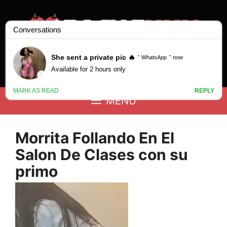
Saltar
al
contenido
Buscar:
MENÚ
Morrita Follando En El
Salon De Clases con su
primo