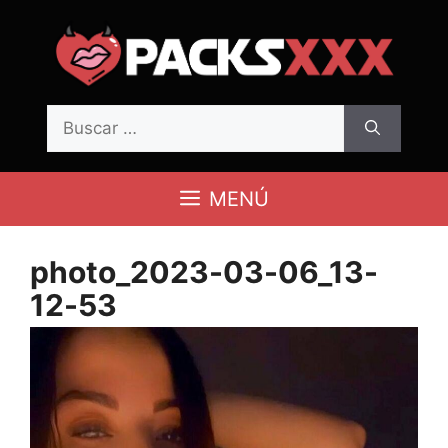
Saltar
al
contenido
Buscar:
MENÚ
photo_2023-03-06_13-
12-53