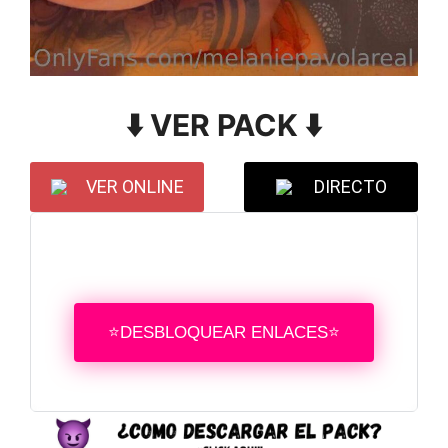
⬇️ VER PACK ⬇️
VER ONLINE
DIRECTO
⭐DESBLOQUEAR ENLACES⭐