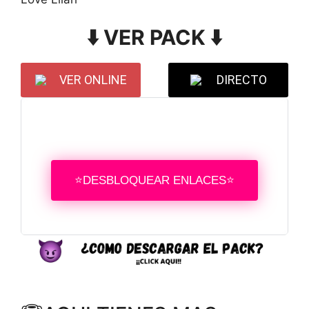
⬇️ VER PACK ⬇️
VER ONLINE
DIRECTO
⭐DESBLOQUEAR ENLACES⭐