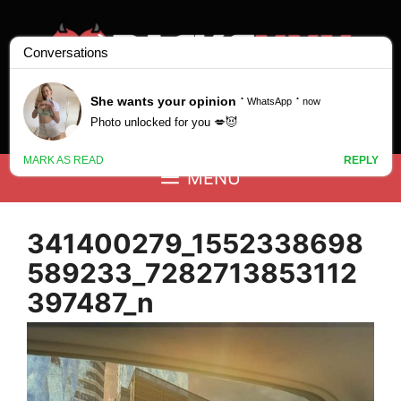
Saltar
al
contenido
Buscar:
MENÚ
341400279_1552338698
589233_7282713853112
397487_n