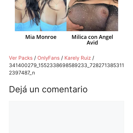
Mia Monroe
Milica con Angel
Avid
Ver Packs
/
OnlyFans
/
Karely Ruiz
/
341400279_1552338698589233_728271385311
2397487_n
Dejá un comentario
Comentario