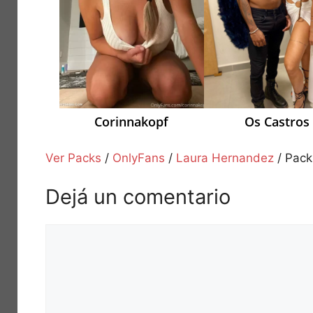
Corinnakopf
Os Castros
Ver Packs
/
OnlyFans
/
Laura Hernandez
/
Pack
Dejá un comentario
Comentario