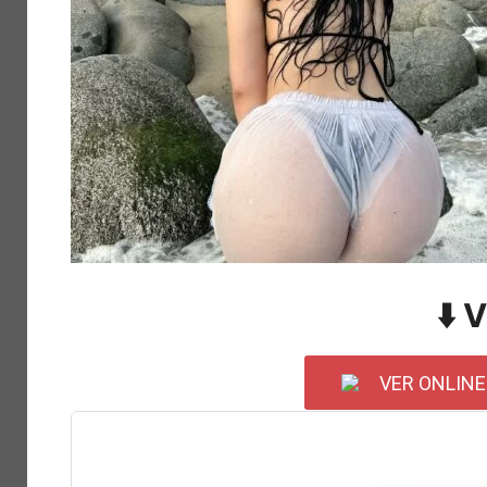
⬇️ 
VER ONLINE