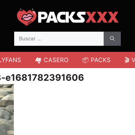
Buscar:
LYFANS
🏘️ CASERO
📦 PACKS
🎬 
3-e1681782391606