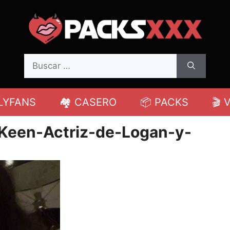
Buscar:
LYFANS
🏘️ CASERO
📦 PACKS
🎬 
-Keen-Actriz-de-Logan-y-