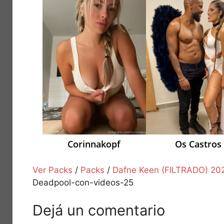
Corinnakopf
Os Castros
Ver Packs
/
Packs
/
Dafne Keen (FILTRADO) 20
Deadpool-con-videos-25
Dejá un comentario