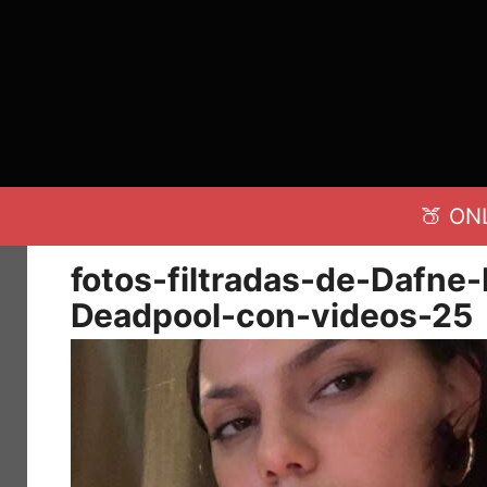
Saltar
al
contenido
🍑 ON
fotos-filtradas-de-Dafne
Deadpool-con-videos-25