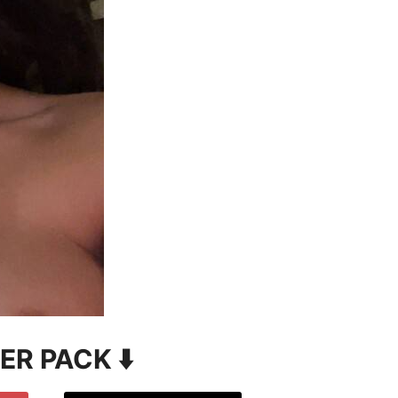
VER PACK ⬇️