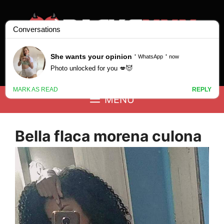
Saltar
al
contenido
Buscar:
MENÚ
Bella flaca morena culona