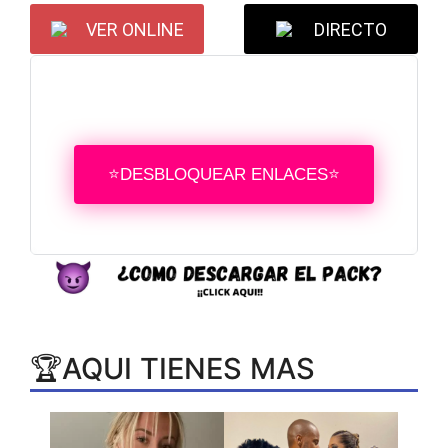
VER ONLINE
DIRECTO
⭐DESBLOQUEAR ENLACES⭐
🏆AQUI TIENES MAS