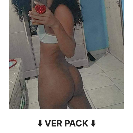
⬇️ VER PACK ⬇️