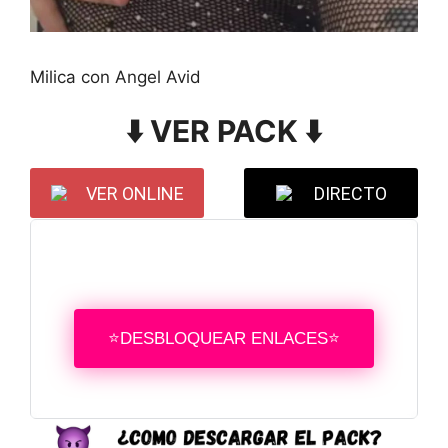
Milica con Angel Avid
⬇️ VER PACK ⬇️
VER ONLINE
DIRECTO
⭐DESBLOQUEAR ENLACES⭐