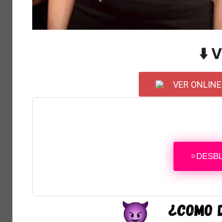
⬇️ 
VER ONLINE
⭐DESB