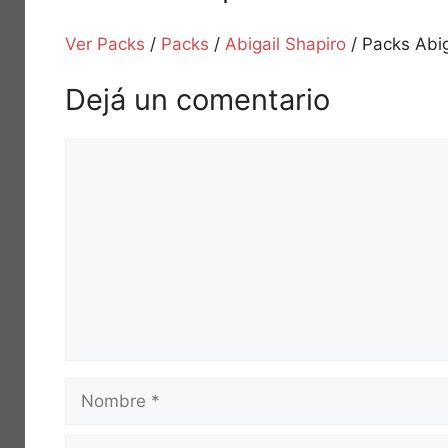
Ver Packs
/
Packs
/
Abigail Shapiro
/
Packs Abig
Dejá un comentario
Comentario
Nombre
Correo