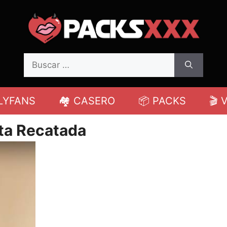
Buscar:
LYFANS
🏘️ CASERO
📦 PACKS
🎬 
ita Recatada