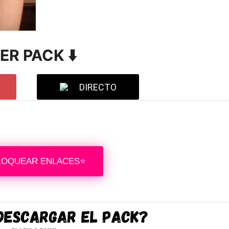
VER PACK ⬇️
DIRECTO
LOQUEAR ENLACES⭐