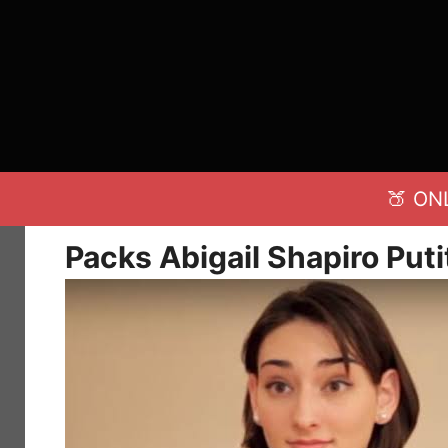
Saltar
al
contenido
🍑 ON
Packs Abigail Shapiro Put