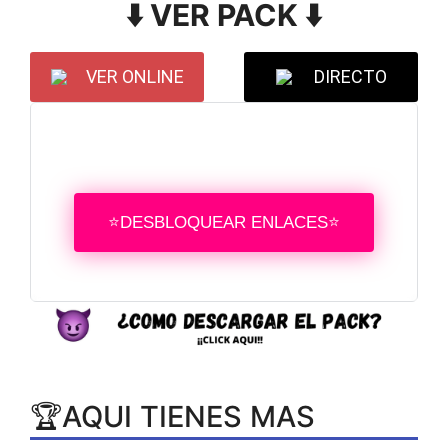
⬇️ VER PACK ⬇️
VER ONLINE
DIRECTO
⭐DESBLOQUEAR ENLACES⭐
🏆AQUI TIENES MAS