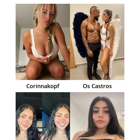
Corinnakopf
Os Castros