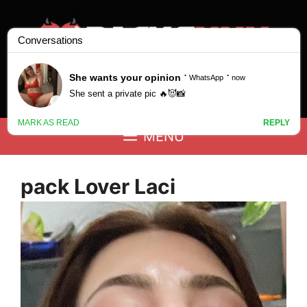
Saltar
al
contenido
Buscar:
MENÚ
pack Lover Laci