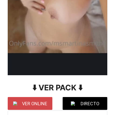
⬇️ VER PACK ⬇️
VER ONLINE
DIRECTO