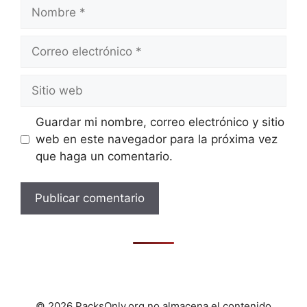
Nombre
Correo
electrónico
Sitio
web
Guardar mi nombre, correo electrónico y sitio
web en este navegador para la próxima vez
que haga un comentario.
© 2026 PacksOnly.org no almacena el contenido