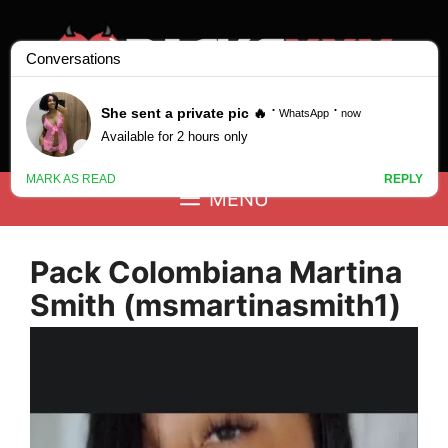
Saltar
al
contenido
Buscar:
MENÚ
Pack Colombiana Martina
Smith (msmartinasmith1)