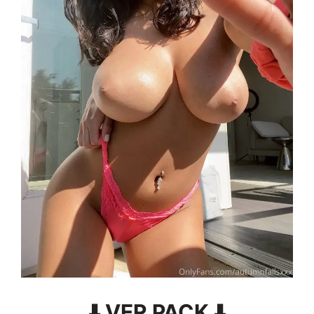
⬇️ VER PACK ⬇️