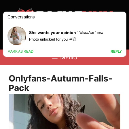
Saltar
al
contenido
Buscar:
MENÚ
Onlyfans-Autumn-Falls-
Pack