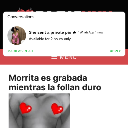
Saltar
al
contenido
Buscar:
MENÚ
Morrita es grabada
mientras la follan duro