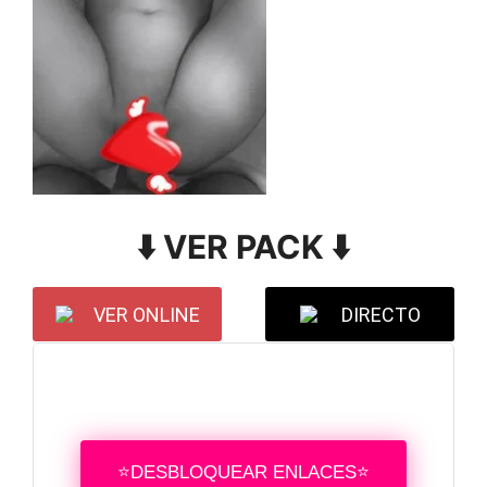
⬇️ VER PACK ⬇️
VER ONLINE
DIRECTO
⭐DESBLOQUEAR ENLACES⭐