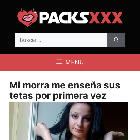
Saltar
al
contenido
Buscar:
MENÚ
Mi morra me enseña sus
tetas por primera vez