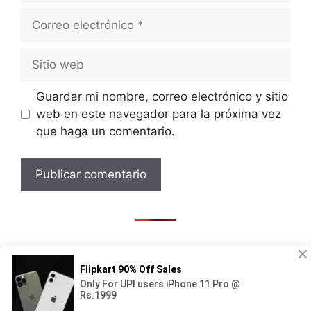
Correo
electrónico
Sitio
web
Guardar mi nombre, correo electrónico y sitio
web en este navegador para la próxima vez
que haga un comentario.
© 2026 PacksOnly.org no almacena el contenido
mostrado en su servidor, enlaza el contenido a