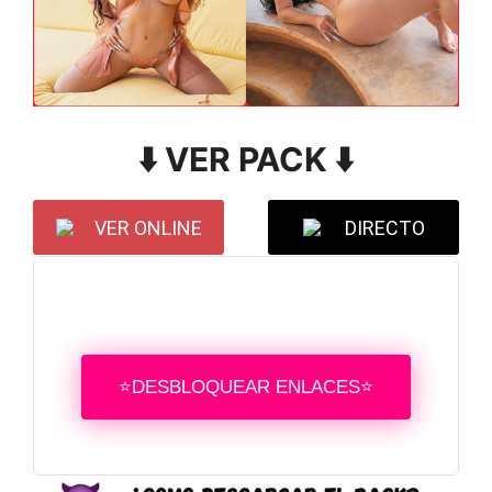
⬇️ VER PACK ⬇️
VER ONLINE
DIRECTO
⭐DESBLOQUEAR ENLACES⭐