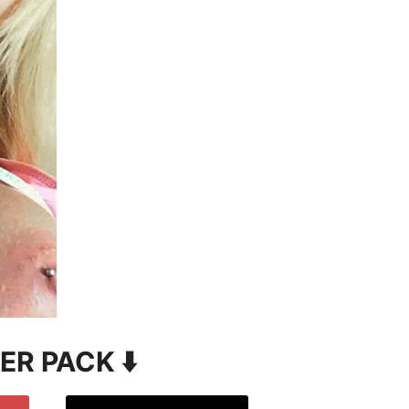
VER PACK ⬇️