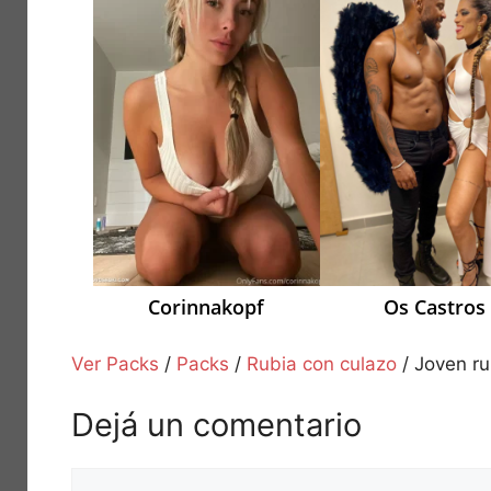
Corinnakopf
Os Castros
Ver Packs
/
Packs
/
Rubia con culazo
/
Joven ru
Dejá un comentario
Comentario