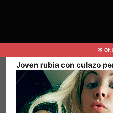
Saltar
al
contenido
🍑 ON
Joven rubia con culazo per