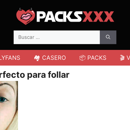
Buscar:
LYFANS
🏘️ CASERO
📦 PACKS
🎬 
fecto para follar