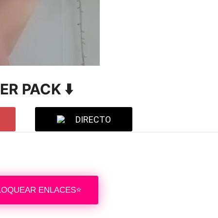
VER PACK ⬇️
DIRECTO
LOQUEAR ENLACES⭐