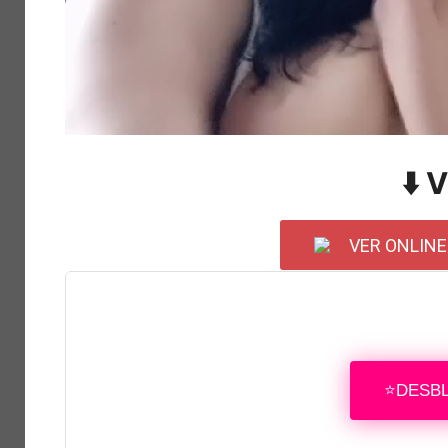
⬇️ 
VER ONLINE
⭐DESB