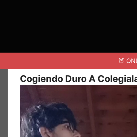
Saltar
al
contenido
🍑 ON
Cogiendo Duro A Colegial