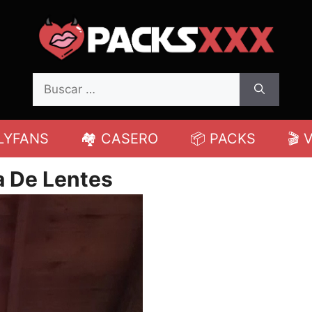
Buscar:
LYFANS
🏘️ CASERO
📦 PACKS
🎬 
a De Lentes