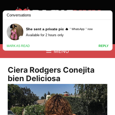
Saltar
al
contenido
Buscar:
MENÚ
Ciera Rodgers Conejita
bien Deliciosa