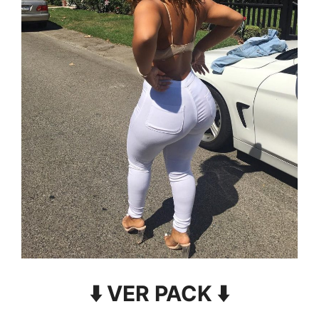
⬇️ VER PACK ⬇️