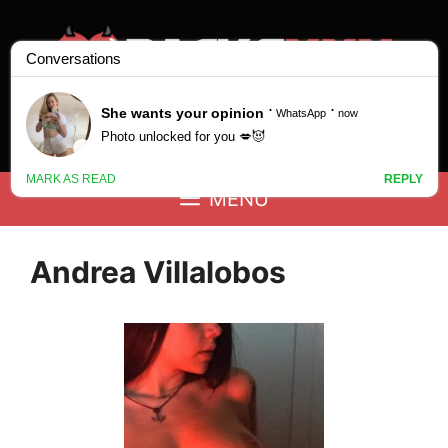
Saltar
al
contenido
Buscar:
MENÚ
Andrea Villalobos